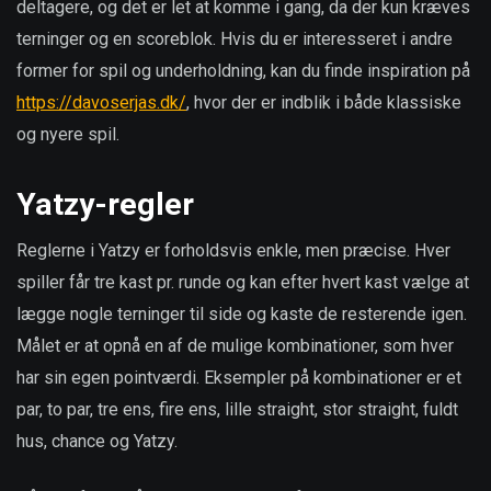
deltagere, og det er let at komme i gang, da der kun kræves
terninger og en scoreblok. Hvis du er interesseret i andre
former for spil og underholdning, kan du finde inspiration på
https://davoserjas.dk/
, hvor der er indblik i både klassiske
og nyere spil.
Yatzy-regler
Reglerne i Yatzy er forholdsvis enkle, men præcise. Hver
spiller får tre kast pr. runde og kan efter hvert kast vælge at
lægge nogle terninger til side og kaste de resterende igen.
Målet er at opnå en af de mulige kombinationer, som hver
har sin egen pointværdi. Eksempler på kombinationer er et
par, to par, tre ens, fire ens, lille straight, stor straight, fuldt
hus, chance og Yatzy.