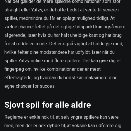
Når det gælder de mere sjældne kombinationer som stor
straight eller Yatzy, er det ofte bedst at vente til senere i
spillet, medmindre du får en oplagt mulighed tidligt. At
vælge chance-feltet på det rigtige tidspunkt kan også være
afgørende, især hvis du har haft uheldige kast og har brug
for at redde en runde. Det er også vigtigt at holde øje med,
hvilke felter dine modstandere har udfyldt, især når du
spiller Yatzy online mod flere spillere. Det kan give dig et
fingerpeg om, hvilke kombinationer der er mest
eftertragtede, og hvordan du bedst kan maksimere dine
egne chancer for succes.
Sjovt spil for alle aldre
Reglerne er enkle nok til, at selv yngre spillere kan være
med, men der er nok dybde til, at voksne kan udfordre sig