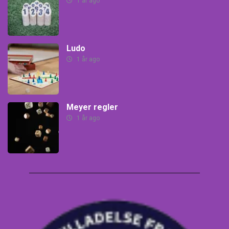
1 år ago
Ludo
1 år ago
Meyer regler
1 år ago